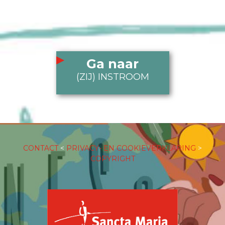
Ga naar
(ZIJ) INSTROOM
CONTACT
<
PRIVACY- EN COOKIEVERKLARING
>
COPYRIGHT