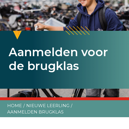
Aanmelden voor
Aanmelden voor
Aanmelden voor
de brugklas
de brugklas
de brugklas
HOME
NIEUWE LEERLING
AANMELDEN BRUGKLAS