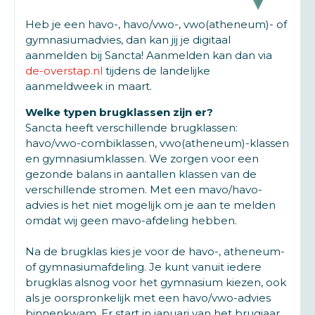
Heb je een havo-, havo/vwo-, vwo(atheneum)- of
gymnasiumadvies, dan kan jij je digitaal
aanmelden bij Sancta! Aanmelden kan dan via
de-overstap.nl
tijdens de landelijke
aanmeldweek in maart.
Welke typen brugklassen zijn er?
Sancta heeft verschillende brugklassen:
havo/vwo-combiklassen, vwo(atheneum)-klassen
en gymnasiumklassen. We zorgen voor een
gezonde balans in aantallen klassen van de
verschillende stromen. Met een mavo/havo-
advies is het niet mogelijk om je aan te melden
omdat wij geen mavo-afdeling hebben.
Na de brugklas kies je voor de havo-, atheneum-
of gymnasiumafdeling. Je kunt vanuit iedere
brugklas alsnog voor het gymnasium kiezen, ook
als je oorspronkelijk met een havo/vwo-advies
binnenkwam. Er start in januari van het brugjaar