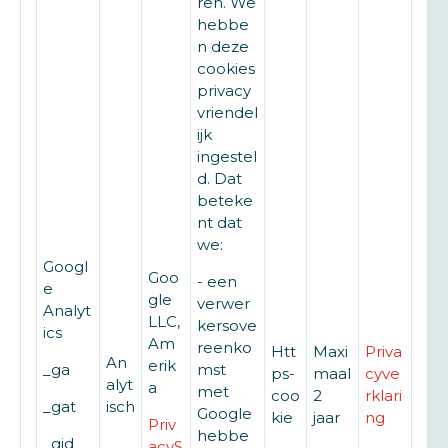
ren. We
hebbe
n deze
cookies
privacy
vriendel
ijk
ingestel
d. Dat
beteke
nt dat
we:
Googl
Goo
- een
e
gle
verwer
Analyt
LLC,
kersove
ics
Am
reenko
Htt
Maxi
Priva
An
erik
_ga
mst
ps-
maal
cyve
alyt
a
met
coo
2
rklari
_gat
isch
Google
kie
jaar
ng
Priv
hebbe
_gid
acyS