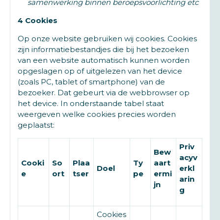
samenwerking binnen beroepsvoorlichting etc
4 Cookies
Op onze website gebruiken wij cookies. Cookies
zijn informatiebestandjes die bij het bezoeken
van een website automatisch kunnen worden
opgeslagen op of uitgelezen van het device
(zoals PC, tablet of smartphone) van de
bezoeker. Dat gebeurt via de webbrowser op
het device. In onderstaande tabel staat
weergeven welke cookies precies worden
geplaatst:
Priv
Bew
acyv
Cooki
So
Plaa
Ty
aart
Doel
erkl
e
ort
tser
pe
ermi
arin
jn
g
Cookies