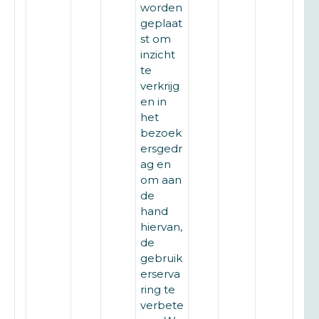
worden
geplaat
st om
inzicht
te
verkrijg
en in
het
bezoek
ersgedr
ag en
om aan
de
hand
hiervan,
de
gebruik
erserva
ring te
verbete