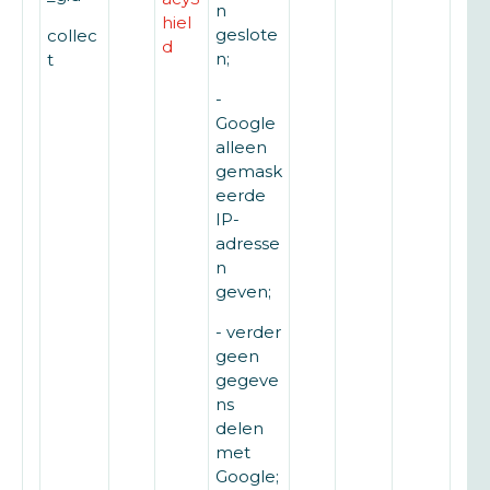
n
hiel
geslote
collec
d
n;
t
-
Google
alleen
gemask
eerde
IP-
adresse
n
geven;
- verder
geen
gegeve
ns
delen
met
Google;