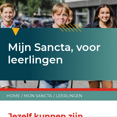
Mijn Sancta, voor
Mijn Sancta, voor
Mijn Sancta, voor
leerlingen
leerlingen
leerlingen
HOME
MIJN SANCTA
LEERLINGEN
Jezelf kunnen zijn