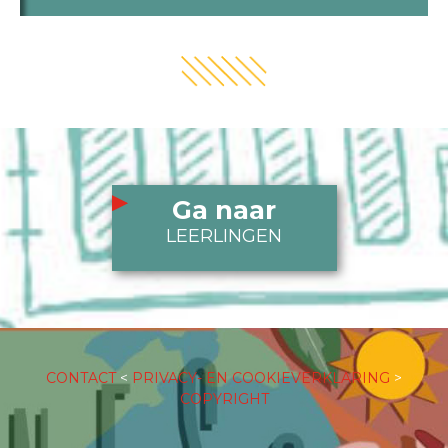
Ga naar
LEERLINGEN
CONTACT
<
PRIVACY- EN COOKIEVERKLARING
>
COPYRIGHT