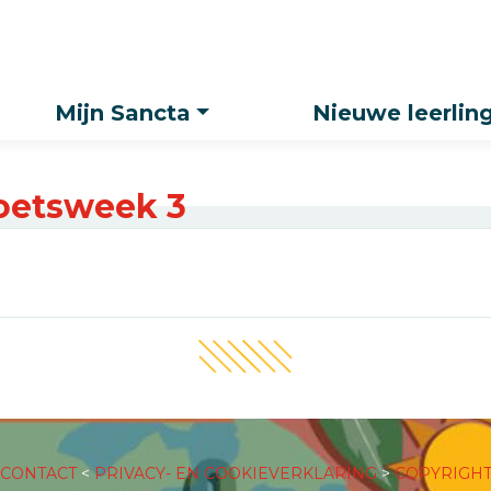
Zoeken
Mijn Sancta
Nieuwe leerlin
toetsweek 3
CONTACT
<
PRIVACY- EN COOKIEVERKLARING
>
COPYRIGH