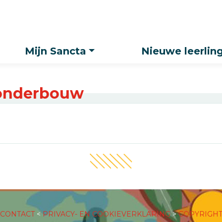
Zoeken
Mijn Sancta
Nieuwe leerlin
 onderbouw
CONTACT
<
PRIVACY- EN COOKIEVERKLARING
>
COPYRIGH